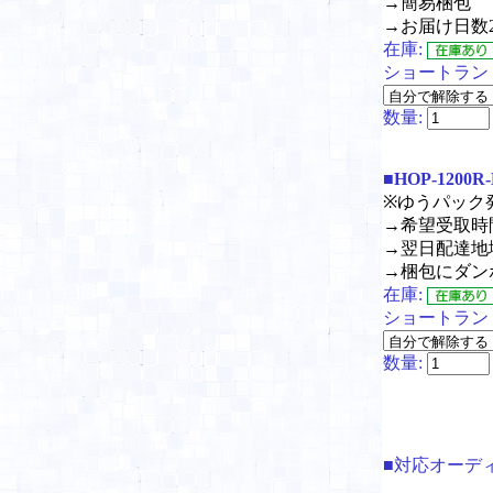
→簡易梱包
→お届け日数
在庫:
ショートラン
数量:
■HOP-1200R
※ゆうパッ
→希望受取時
→翌日配達地
→梱包にダン
在庫:
ショートラン
数量:
■対応オーデ