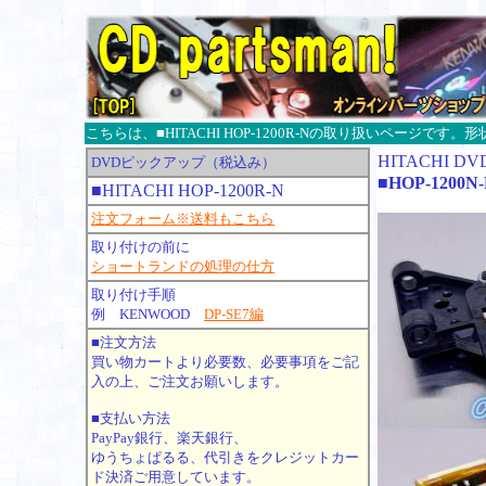
こちらは、■HITACHI HOP-1200R-Nの取り扱いページで
HITACHI 
DVDピックアップ（税込み）
■HOP-1200N
■HITACHI HOP-1200R-N
注文フォーム※送料もこちら
取り付けの前に
ショートランドの処理の仕方
取り付け手順
例 KENWOOD
DP-SE7編
■注文方法
買い物カートより必要数、必要事項をご記
入の上、ご注文お願いします。
■支払い方法
PayPay銀行、楽天銀行、
ゆうちょぱるる、代引きをクレジットカー
ド決済ご用意しています。