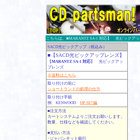
こちらは、■MARANTZ SA-1 対応】 光ピック
SACD光ピックアップ（税込み）
■【SACD光ピックアップレンズ】
【
MARANTZ SA-1 対応
】 光ピックアッ
プレンズ
※送料はこちら
取り付けの前に
ショートランドの処理の仕方
取り付け手順
例 KENWOOD
DP-SE7編
■注文方法
カートシステムよりご注文お願いします。
数量、仕様などを確認してください。
■支払い方法
･ジャパンネット銀行