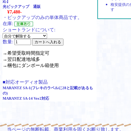
応】
格安提供の
光ピックアップ 通販
す
¥7,480-
・ピックアップのみの単体商品です。
在庫:
ショートランドについて:
数量:
→希望受取時間指定可
→翌日配達地域多
→梱包にダンボール箱使用
■対応オーディオ製品
MARANTZ SA-1(フレキのラベルに28と記載があるも
の)
MARANTZ SA-14 Ver2対応
当ページの無断転載、商業利用を固くお断り致します。