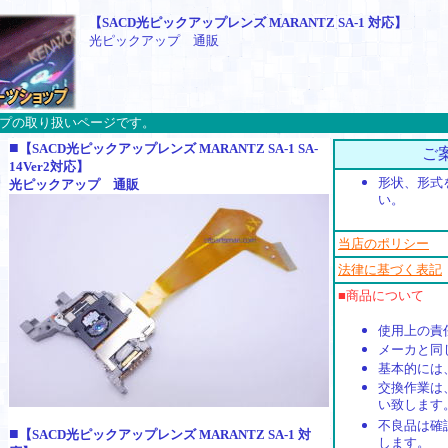
【SACD光ピックアップレンズ MARANTZ SA-1 対応】
光ピックアップ 通販
アップの取り扱いページです。
■
【SACD光ピックアップレンズ MARANTZ SA-1 SA-
ご
14Ver2対応】
形状、形式
光ピックアップ 通販
い。
当店のポリシー
法律に基づく表記
■商品について
使用上の責
メーカと同
基本的には
交換作業は
い致します
不良品は確
■
【SACD光ピックアップレンズ MARANTZ SA-1 対
します。