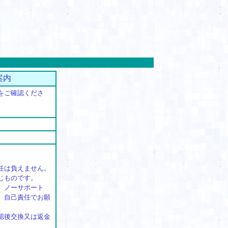
案内
をご確認くださ
任は負えません。
じものです。
、ノーサポート
、自己責任でお願
。
認後交換又は返金