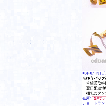
■SF-87 4/1
※ゆうパック
→希望受取時
→翌日配達地
→梱包にダン
在庫:
ショートラン