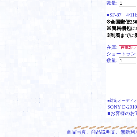
数量:
■SF-87 4
※全国郵便25
※簡易梱包に
※到着までに
在庫:
ショートラン
数量:
■対応オーディ
SONY D-2
■お客様のお
商品写真、商品説明文、無断利