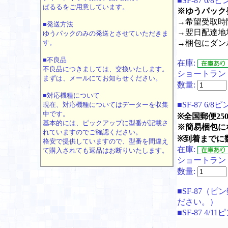
■SF-87 6/
ぱるるをご用意しています。
※ゆうパック
→希望受取時
■発送方法
→翌日配達地
ゆうパックのみの発送とさせていただきま
す。
→梱包にダン
■不良品
在庫:
不良品につきましては、交換いたします。
ショートラン
まずは、メールにてお知らせください。
数量:
■対応機種について
■SF-87 6/
現在、対応機種についてはデーターを収集
中です。
※全国郵便25
基本的には、ピックアップに型番が記載さ
※簡易梱包に
れていますのでご確認ください。
※到着までに
格安で提供していますので、型番を間違え
在庫:
て購入されても返品はお断りいたします。
ショートラン
数量:
■SF-87（
ださい。）
■SF-87 4/11