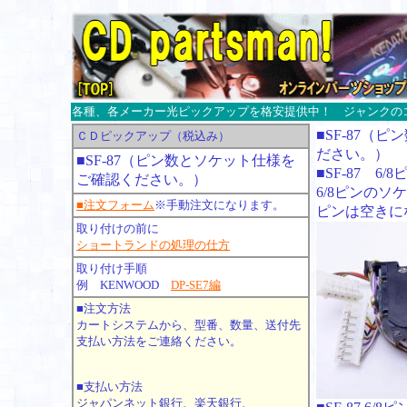
各種、各メーカー光ピックアップを格安提供中！ ジャンクのコ
■SF-87（
ＣＤピックアップ（税込み）
ださい。）
■SF-87（ピン数とソケット仕様を
■SF-87 6/8
ご確認ください。）
6/8ピンのソ
■注文フォーム
※手動注文になります。
ピンは空きに
取り付けの前に
ショートランドの処理の仕方
取り付け手順
例 KENWOOD
DP-SE7編
■注文方法
カートシステムから、型番、数量、送付先
支払い方法をご連絡ください。
■支払い方法
ジャパンネット銀行、楽天銀行、